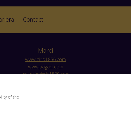
ariera
Contact
Marci
www.cirio1856.com
www.pagani.com
www.denigris1889.com
www.myzwan.com
www.valfrutta.it
ity of the