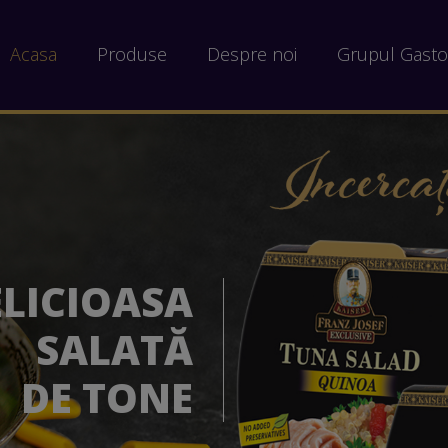
Acasa
Produse
Despre noi
Grupul Gast
NAL GUST
 TONULUI
ELLOWFIN
EF KAISER