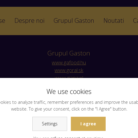
se
Despre noi
Grupul Gaston
Noutati
C
Grupul Gaston
www.gafood.hu
www.goral.sk
www.giana.pl
www.garomfood.ro
We use cookies
www.giana.hr
okies to analyze traffic, remember preferences and improve the usabil
website. To give your consent, click on the "I Agree" button.
Settings
I agree