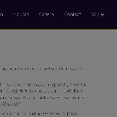
on
Noutati
Cariera
Contact
RO |
 companie internațională care se mândrește cu
1, ceea ce înseamnă că am importat și exportat
i. Astăzi, birourile noastre sunt răspândite în
ia și Serbia. Responsabilitatea lor este livrarea
 20 de țări.
i de măsline și măsline, conserve de pește,