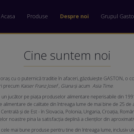
Acasa
Produse
Despre noi
Grupul Gast
Cine suntem noi
n oraș cu o puternică traditie în afaceri, găzduiește GASTON, o
ri precum
Kaiser Franz Josef , Giana
și acum
Asia Time
.
un jucător pe piața produselor alimentare neperisabile din 199
 alimentare de calitate din întreaga lume de mai bine de 25 de an
Centrală și de Est - în Slovacia, Polonia, Ungaria, Croația, Român
or noastre pina la satisfacția deplină a clienților din aproximativ
cele mai bune produse pentru tine din întreaga lume, inclusiv ule