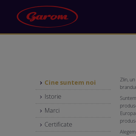
Zlin, u
Cine suntem noi
brandu
Istorie
Suntem 
produse
Marci
Europa 
produsel
Certificate
Alegem 