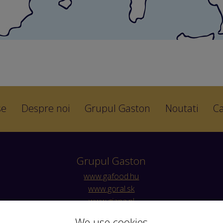
se
Despre noi
Grupul Gaston
Noutati
Ca
Grupul Gaston
www.gafood.hu
www.goral.sk
www.giana.pl
www.garomfood.ro
We use cookies