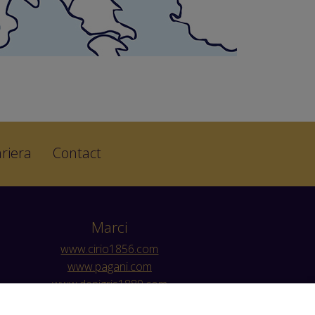
riera
Contact
Marci
www.cirio1856.com
www.pagani.com
www.denigris1889.com
www.myzwan.com