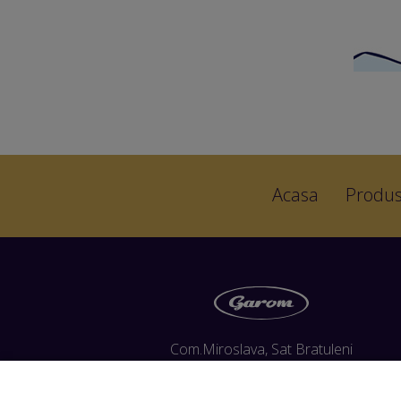
Acasa
Produ
Com.Miroslava, Sat Bratuleni
Strada Principala Nr. 39, Hala C6
707410 Iasi, Romania