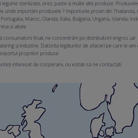
și legume sterilizate, orez, paste și multe alte produse. Produsele
 De unde importăm produsele ? Importurile provin din Thailanda, G
 Portugalia, Maroc, Olanda, Italia, Bulgaria, Ungaria, Islanda, 
ina si altele.
ă consumatorii finali, ne concentrăm pe distribuitorii engros ,iar 
catering și industrie. Datorita legăturilor de afaceri pe care le-am c
exportul propriilor produse.
nteți interesat de cooperare, nu ezitati sa ne contactati.